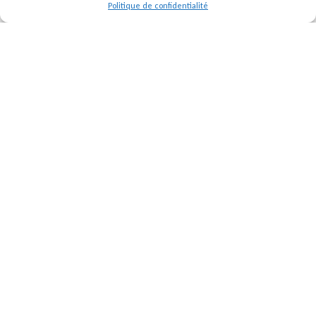
Politique de confidentialité
Rejoignez l’équipe
Postulez dès maintenant en
nous envoyant votre CV et
votre lettre de motivation.
Nous rejoindre