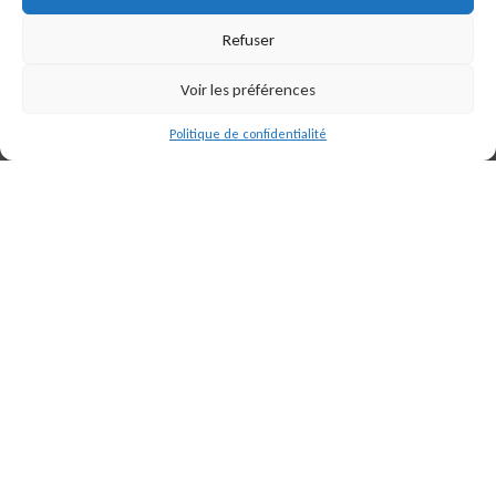
d’action et renforce son offre de services de
Refuser
traitement anti-corrosion.
Voir les préférences
Politique de confidentialité
En savoir plus