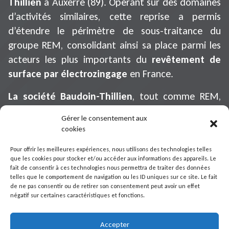
Thillien
à Auxerre (89). Opérant sur des domaines
d’activités similaires, cette reprise a permis
d’étendre le périmètre de sous-traitance du
groupe REM, consolidant ainsi sa place parmi les
acteurs les plus importants du
revêtement de
surface par électrozingage
en France.
La société Baudoin-Thillien
, tout comme REM,
est spécialisée dans le
traitement de surface
Gérer le consentement aux
anti-corrosion
. Son expertise se concentre sur le
cookies
zingage par voie électrolytique de pièces
Pour offrir les meilleures expériences, nous utilisons des technologies telles
métalliques, principalement en acier, avec une
que les cookies pour stocker et/ou accéder aux informations des appareils. Le
majorité de pièces mécano-soudées à base de fils
fait de consentir à ces technologies nous permettra de traiter des données
telles que le comportement de navigation ou les ID uniques sur ce site. Le fait
et de grilles. Cette activité s’adresse à des clients
de ne pas consentir ou de retirer son consentement peut avoir un effet
issus de secteurs électrique, viticole, mécanique et
négatif sur certaines caractéristiques et fonctions.
d
’
agencement de magasins. Grâce à cette
synergie, le groupe REM élargit son champ
Accepter