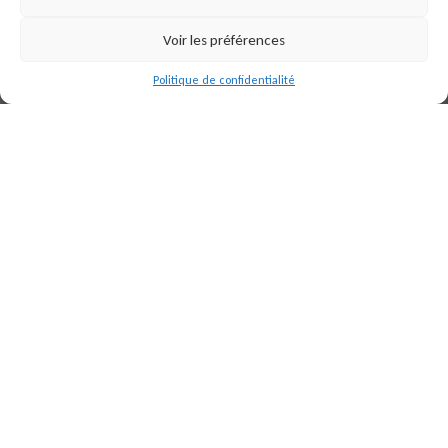
Voir les préférences
Politique de confidentialité
LIGNE DE ZINC ALCALIN /
ACIDE À L’ATTACHE