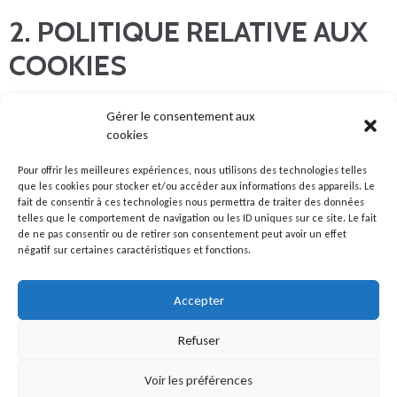
2. POLITIQUE RELATIVE AUX
COOKIES
Lors de votre première connexion sur le site web de
Gérer le consentement aux
REM traitement de surfaces, vous êtes avertis par
cookies
un bandeau en bas de votre écran que des
Pour offrir les meilleures expériences, nous utilisons des technologies telles
informations relatives à votre navigation sont
que les cookies pour stocker et/ou accéder aux informations des appareils. Le
fait de consentir à ces technologies nous permettra de traiter des données
susceptibles d’être enregistrées dans des fichiers
telles que le comportement de navigation ou les ID uniques sur ce site. Le fait
dénommés « cookies ». Notre politique d’utilisation
de ne pas consentir ou de retirer son consentement peut avoir un effet
négatif sur certaines caractéristiques et fonctions.
des cookies vous permet de mieux comprendre les
dispositions que nous mettons en œuvre en
Accepter
matière de navigation sur notre site web. Elle vous
informe notamment sur l’ensemble des cookies
Refuser
présents sur notre site web, leur finalité (partie I.)
Voir les préférences
et vous donne la marche à suivre pour les