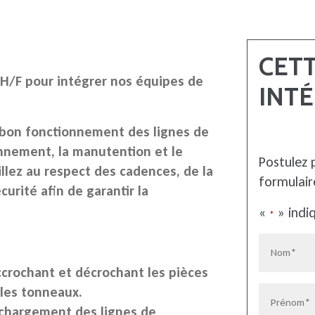
CET
 H/F
pour intégrer nos équipes de
INTÉ
 bon fonctionnement des lignes de
nnement, la manutention et le
Postulez 
llez au respect des cadences, de la
formulair
urité afin de garantir la
«
» indi
*
Nom
*
ccrochant et décrochant les pièces
les tonneaux.
Prénom
*
 chargement des lignes de