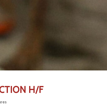
CTION H/F
ures