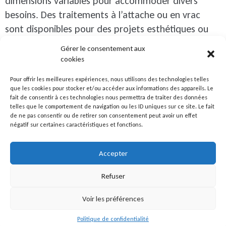
dimensions variables pour accommoder divers
besoins. Des traitements à l’attache ou en vrac
sont disponibles pour des projets esthétiques ou
fonctionnels. Une gamme variée de finitions est
Gérer le consentement aux
également proposée pour augmenter la résistance
cookies
à la corrosion.
Pour offrir les meilleures expériences, nous utilisons des technologies telles
que les cookies pour stocker et/ou accéder aux informations des appareils. Le
fait de consentir à ces technologies nous permettra de traiter des données
SYNTHESE
telles que le comportement de navigation ou les ID uniques sur ce site. Le fait
de ne pas consentir ou de retirer son consentement peut avoir un effet
Le zingage est une technique de revêtement qui
négatif sur certaines caractéristiques et fonctions.
utilise le zinc pour protéger d’autres métaux contre
la corrosion. Notre infrastructure comprend des
Accepter
cuves de grandes dimensions pour des traitements
Refuser
électrolytiques sur une variété de pièces
métalliques.
Voir les préférences
Nous proposons des options de finition chromique
Politique de confidentialité