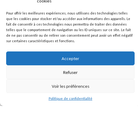
cookies
Pour offrir les meilleures expériences, nous utilisons des technologies telles
que les cookies pour stocker et/ou accéder aux informations des appareils. Le
fait de consentir à ces technologies nous permettra de traiter des données
telles que le comportement de navigation ou les ID uniques sur ce site. Le fait
de ne pas consentir ou de retirer son consentement peut avoir un effet négatif
sur certaines caractéristiques et fonctions.
Accepter
CETTE OFFRE VOUS
Refuser
INTÉRESSE ?
Voir les préférences
Politique de confidentialité
Postulez par mail :
rh@remts.com
ou
remplissez le formulaire ci-dessous :
«
» indique les champs nécessaires
*