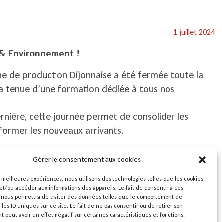
1 juillet 2024
 & Environnement !
sine de production Dijonnaise a été fermée toute la
a tenue d’une formation dédiée à tous nos
rnière, cette journée permet de consolider les
 former les nouveaux arrivants.
s différentes et importantes :
Gérer le consentement aux cookies
on des extincteurs
es meilleures expériences, nous utilisons des technologies telles que les cookies
déversement accidentel
et/ou accéder aux informations des appareils. Le fait de consentir à ces
 nous permettra de traiter des données telles que le comportement de
t Sécurité
 les ID uniques sur ce site. Le fait de ne pas consentir ou de retirer son
ement durable (via la réalisation d’une fresque
peut avoir un effet négatif sur certaines caractéristiques et fonctions.