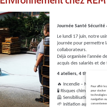
& Environnement chez REM
Journée Santé Sécurité
Le lundi 17 juin, notre u
journée pour permettre l
collaborateurs.
Déjà organisée l’année de
acquis des salariés et de
4 ateliers, 4 thématique
🔥​ Incendie – Manipulati
Pour offrir l
🧪​ Risques chimiques et 
pour stocker 
technologies
🦺​ Sensibilisation Santé e
navigation ou
🌱 Initiation au développ
consentement 