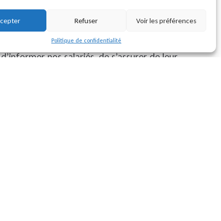
cepter
Refuser
Voir les préférences
chaque atelier était animé par un professionnel du
Politique de confidentialité
ne à l’entreprise.
 d’informer nos salariés, de s’assurer de leur
e concernant les règles de sécurité.
rcer leurs compétences techniques et de continuer
e prévention au sein de la REM.
tous nos collaborateurs pour leur dynamisme et leur
te journée enrichissante.