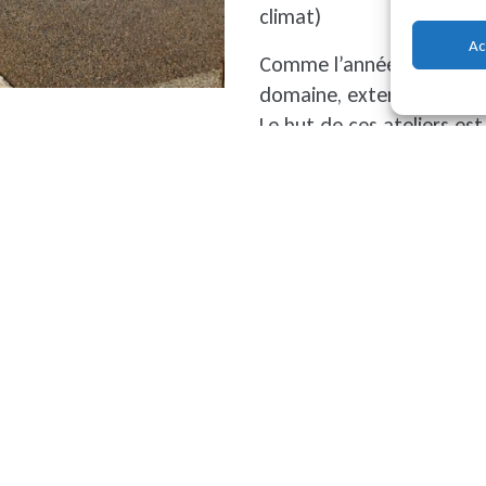
climat)
Ac
Comme l’année dernière, 
domaine, externe ou inter
Le but de ces ateliers est
compréhension et vigilanc
Mais également de renfo
à promouvoir la culture d
Nous tenons à remercier 
enthousiasme lors de cet