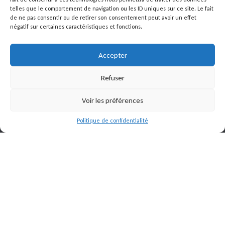
telles que le comportement de navigation ou les ID uniques sur ce site. Le fait
de ne pas consentir ou de retirer son consentement peut avoir un effet
négatif sur certaines caractéristiques et fonctions.
Accepter
02 54 40 11 11
Refuser
sets@setschabris.fr
7 rue de l’étang
Voir les préférences
ZI Les Vigneaux
Politique de confidentialité
36210
Chabris
Voir le site